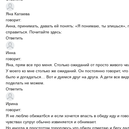
Яна
Катаева
говорит:
Анна, принимать, давать ей понять: «Я понимаю, ты злишься», 
справиться. Почитайте здесь:
Ответить
Инна
говорит:
Яна, прям все про меня. Столько ожиданий от просто живого че
У моего ко мне столько же ожиданий. Он постоянно говорит, чт
было и догадаться… Вот и дуемся друг на друга. А дети все вид
поделать не можем.
Ответить
Ирина
говорит:
Я не люблю обижатбся и если хочется впасть в обиду иду и гов
чувствах супруг обычно извиняется и обнимает.
Но иногда я простоттак тороплюсь что обиду отметаю и бегу да