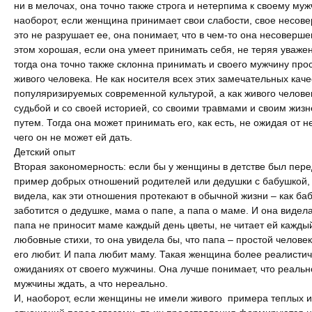
ни в мелочах, она точно также строга и нетерпима к своему муж
наоборот, если женщина принимает свои слабости, свое несове
это не разрушает ее, она понимает, что в чем-то она несоверше
этом хорошая, если она умеет принимать себя, не теряя уважен
тогда она точно также склонна принимать и своего мужчину прос
живого человека. Не как носителя всех этих замечательных каче
популяризируемых современной культурой, а как живого челове
судьбой и со своей историей, со своими травмами и своим жиз
путем. Тогда она может принимать его, как есть, не ожидая от не
чего он не может ей дать.
Детский опыт
Вторая закономерность: если бы у женщины в детстве был пере
пример добрых отношений родителей или дедушки с бабушкой,
видела, как эти отношения протекают в обычной жизни – как ба
заботится о дедушке, мама о папе, а папа о маме. И она видела
папа не приносит маме каждый день цветы, не читает ей кажды
любовные стихи, то она увидела бы, что папа – простой челове
его любит. И папа любит маму. Такая женщина более реалистич
ожиданиях от своего мужчины. Она лучше понимает, что реальн
мужчины ждать, а что нереально.
И, наоборот, если женщины не имели живого примера теплых и