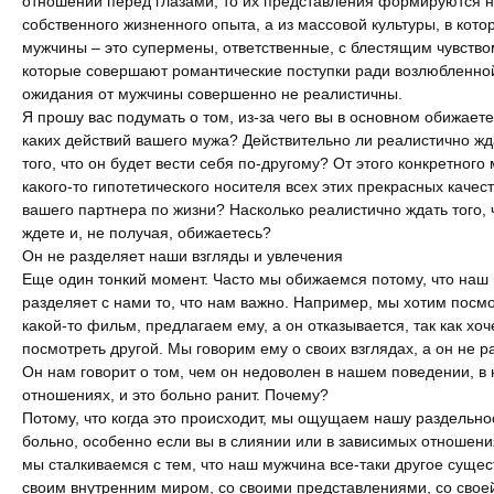
отношений перед глазами, то их представления формируются н
собственного жизненного опыта, а из массовой культуры, в кото
мужчины – это супермены, ответственные, с блестящим чувств
которые совершают романтические поступки ради возлюбленной
ожидания от мужчины совершенно не реалистичны.
Я прошу вас подумать о том, из-за чего вы в основном обижаете
каких действий вашего мужа? Действительно ли реалистично жда
того, что он будет вести себя по-другому? От этого конкретного
какого-то гипотетического носителя всех этих прекрасных качест
вашего партнера по жизни? Насколько реалистично ждать того, 
ждете и, не получая, обижаетесь?
Он не разделяет наши взгляды и увлечения
Еще один тонкий момент. Часто мы обижаемся потому, что наш
разделяет с нами то, что нам важно. Например, мы хотим посм
какой-то фильм, предлагаем ему, а он отказывается, так как хоч
посмотреть другой. Мы говорим ему о своих взглядах, а он не р
Он нам говорит о том, чем он недоволен в нашем поведении, в
отношениях, и это больно ранит. Почему?
Потому, что когда это происходит, мы ощущаем нашу раздельнос
больно, особенно если вы в слиянии или в зависимых отношени
мы сталкиваемся с тем, что наш мужчина все-таки другое сущес
своим внутренним миром, со своими представлениями, со свое