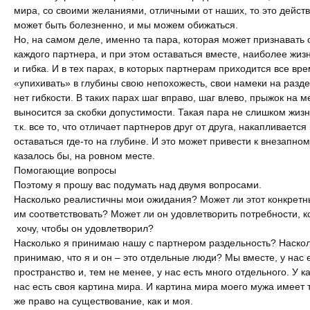
мира, со своими желаниями, отличными от наших, то это дейст
может быть болезненно, и мы можем обижаться.
Но, на самом деле, именно та пара, которая может признавать 
каждого партнера, и при этом оставаться вместе, наиболее жи
и гибка. И в тех парах, в которых партнерам приходится все вр
«упихивать» в глубины свою непохожесть, свои намеки на разде
нет гибкости. В таких парах шаг вправо, шаг влево, прыжок на м
выносится за скобки допустимости. Такая пара не слишком жиз
т.к. все то, что отличает партнеров друг от друга, накапливается
оставаться где-то на глубине. И это может привести к внезапном
казалось бы, на ровном месте.
Помогающие вопросы
Поэтому я прошу вас подумать над двумя вопросами.
Насколько реалистичны мои ожидания? Может ли этот конкрет
им соответствовать? Может ли он удовлетворить потребности, к
хочу, чтобы он удовлетворил?
Насколько я принимаю нашу с партнером раздельность? Наскол
принимаю, что я и он – это отдельные люди? Мы вместе, у нас 
пространство и, тем не менее, у нас есть много отдельного. У к
нас есть своя картина мира. И картина мира моего мужа имеет 
же право на существование, как и моя.