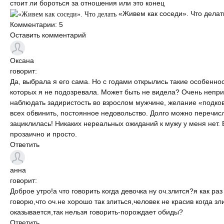
стоит ли бороться за отношения или это конец
«Живем как соседи». Что делат
Комментарии: 5
Оставить комментарий
Оксана
говорит:
Да, выбрала я его сама. Но с годами открылись такие особеннос
которых я не подозревала. Может быть не видела? Очень непр
наблюдать задиристость во взрослом мужчине, желание «подко
всех обвинить, постоянное недовольство. Долго можно перечисл
зациклилась! Никаких нереальных ожиданий к мужу у меня нет. 
прозаично и просто.
Ответить
анна
говорит:
Доброе утро!а что говорить когда девочка ну оч.злится?я как раз
говорю,что оч.не хорошо так злиться,человек не красив когда зл
оказывается,так нельзя говорить-порождает обиды?
Ответить