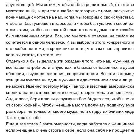
другом вещей. Мы хотим, чтобы он был решительный, ответств
мужественный, и при этом любил поговорить с нами, раскрытьс
понимающе смотрел на нас, когда мы говорим о своих чувствах
чтобы он был успешен в карьере, и чтобы был увлечен своей ра
этом хотим, чтобы он с охотой помогал нам в домашнем хозяйст
был увлеченным отцом. Все, что мы хотим от мужа, на самом д
сочетается в одном человеке. И вы выбрали этого конкретного 
его особенностями, и среди них есть то, что вам очень нравится.
чего вы хотите, но этого нет.
Отдельно я бы выделила эти ожидания того, что наш мужчина у
все наши потребности в чувствах, в близких отношениях, в душ
общении, в чувстве единения, сопричастности. Все эти важные 
женщины чувства ни один мужчина в единственном своем лице 
не может. Именно поэтому Марк Гангор, известный американски
специалист по отношениям в семье, говорит: «Если хочешь жить
Анджелесе, бери в жены девушку из Лос-Анджелеса, чтобы не о
от своих корней». Чтобы женщина могла получать подпитку эмо
разговоры не только от своего мужа, но и от других близких люд
Так же, как к себе
Еще я заметила 2 закономерности, когда работала с женщинами
если женщина очень строга к себе, если она себя не прощает н