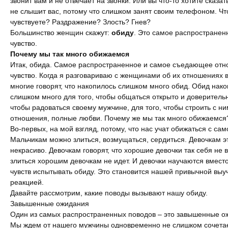
звонит вам и не отвечает на звонки. Или вы что-то хотите сказат
не слышит вас, потому что слишком занят своим телефоном. Чт
Интервью
чувствуете? Раздражение? Злость? Гнев?
Большинство женщин скажут:
обиду
. Это самое распространен
чувство.
Почему мы так много обижаемся
Итак, обида. Самое распространенное и самое съедающее от
чувство. Когда я разговариваю с женщинами об их отношениях в
многие говорят, что накопилось слишком много обид. Обид нак
слишком много для того, чтобы общаться открыто и доверительн
чтобы радоваться своему мужчине, для того, чтобы строить с ни
отношения, полные любви. Почему же мы так много обижаемся
Во-первых, на мой взгляд, потому, что нас учат обижаться с сам
Мальчикам можно злиться, возмущаться, сердиться. Девочкам э
некрасиво. Девочкам говорят, что хорошие девочки так себя не в
злиться хорошим девочкам не идет. И девочки научаются вместо
чувств испытывать обиду. Это становится нашей привычной выу
реакцией.
Давайте рассмотрим, какие поводы вызывают нашу обиду.
Завышенные ожидания
Один из самых распространенных поводов – это завышенные о
Мы ждем от нашего мужчины одновременно не слишком сочетае