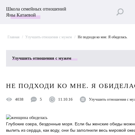
Школа семейных отношений
Яны Катаевой
Главная
/
Улучшить отношения с мужем
/
Не подходи ко мне. Я обиделась.
Улучшить отношения с мужем
Все рубрики
НЕ ПОДХОДИ КО МНЕ. Я ОБИДЕЛА
Лучшие статьи
4038
5
11.10.16
Улучшить отношения с м
Пройти Тест
Психология отношений
Глубокие озера, бездонные моря. Если бы женские обиды можн
Секс
вылить из сердца, как воду, они бы заполнили весь мировой оке