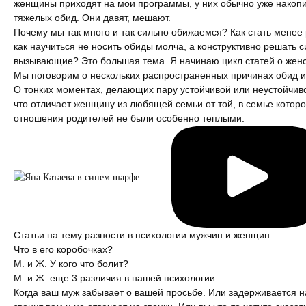
женщины приходят на мои программы, у них обычно уже накоп
тяжелых обид. Они давят, мешают.
Измена
Почему мы так много и так сильно обижаемся? Как стать менее
как научиться не носить обиды молча, а конструктивно решать с
Развод
вызывающие? Это большая тема. Я начинаю цикл статей о женс
Мы поговорим о нескольких распространенных причинах обид и
Кинозал
О тонких моментах, делающих пару устойчивой или неустойчиво
что отличает женщину из любящей семьи от той, в семье котор
Сделать семью дружной
отношения родителей не были особенно теплыми.
Воспитать детей счастливыми
Братья и сестры
Отец и дети
Статьи на тему разности в психологии мужчин и женщин:
Саморазвитие
Что в его коробочках?
М. и Ж. У кого что болит?
Деньги
М. и Ж: еще 3 различия в нашей психологии
Когда ваш муж забывает о вашей просьбе. Или задерживается н
Насилие в семье