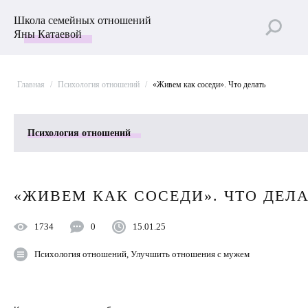
Школа семейных отношений
Яны Катаевой
Главная
/
Психология отношений
/
«Живем как соседи». Что делать
Психология отношений
Все рубрики
«ЖИВЕМ КАК СОСЕДИ». ЧТО ДЕЛА
Лучшие статьи
1734
0
15.01.25
Пройти Тест
Психология отношений
,
Улучшить отношения с мужем
Улучшить отношения с мужем
Секс