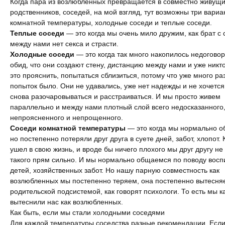
Когда пара из возлюбленных превращается в совместно живущи
родственников, соседей, на мой взгляд, тут возможны три вариа
Измена
комнатной температуры, холодные соседи и теплые соседи.
Теплые соседи
— это когда мы очень мило дружим, как брат с 
Развод
между нами нет секса и страсти.
Холодные соседи
— это когда так много накопилось недоговор
Кинозал
обид, что они создают стену, дистанцию между нами и уже никто
это прояснить, попытаться сблизиться, потому что уже много ра
Сделать семью дружной
попыток было. Они не удавались, уже нет надежды и не хочется
снова разочаровываться и расстраиваться. И мы просто живем
параллельно и между нами плотный слой всего недосказанного
Воспитать детей счастливыми
непроясненного и непрощенного.
Соседи комнатной температуры
— это когда мы нормально 
Братья и сестры
но постепенно потеряли друг друга в суете дней, забот, хлопот.
ушел в свою жизнь, и вроде бы ничего плохого мы друг другу не
Отец и дети
такого прям сильно. И мы нормально общаемся по поводу восп
детей, хозяйственных забот. Но нашу парную совместность как
Саморазвитие
возлюбленных мы постепенно теряем, она постепенно вытесня
родительской подсистемой, как говорят психологи. То есть мы к
Деньги
вытеснили нас как возлюбленных.
Как быть, если мы стали холодными соседями
Насилие в семье
Для каждой температуры соседства разные рекомендации. Если