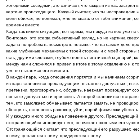
холодными соседями, это означает, что каждый из нас застрял в
картине происходящего. Каждый считает, что ты несправедлив к
Интервью
меня обижал, не понимал, мне не хватало от тебя внимания, се
времени вместе.
Когда так видим ситуацию, во-первых, мы никуда из нее уже не 
Во-вторых, это всегда субъективный взгляд, но не картина сверх
задача попробовать посмотреть повыше: что на самом деле пр
какие глубинные механизмы с твоей стороны и с моей стороны з
есть, другими словами, глубоко понять негативный сценарий, к
между нами сложился и привел в итоге к этому отдалению и к то
уже не пытаемся его изменить.
В каждой паре, когда отношения портятся и мы начинаем ссори
из пары становится преследующим: пытается достучаться, выск
претензии, проговорить их, обсудить, наезжает, провоцирует сс
попытке достучаться и прояснить. А второй становится отстра
тем, кто замолкает, обманывает, пытается замять, не провоциро
обострять, остановить разговор, уйти, порой физически убежать
И у каждого много обиды на поведение другого. Преследующий с
отстраняющийся игнорирует его, не считает важными его чувств
Отстраняющийся считает, что преследующий его разрушает, не
к нему, цепляется к нему, придирается к нему.