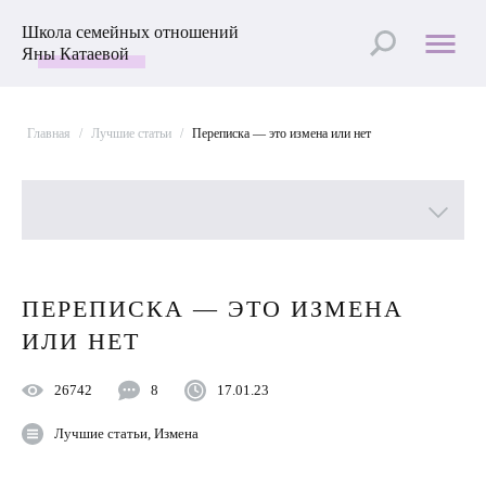
Школа семейных отношений
Яны Катаевой
Главная
/
Лучшие статьи
/
Переписка — это измена или нет
Все рубрики
ПЕРЕПИСКА — ЭТО ИЗМЕНА
Лучшие статьи
ИЛИ НЕТ
Пройти Тест
26742
8
17.01.23
Психология отношений
Лучшие статьи
,
Измена
Улучшить отношения с мужем