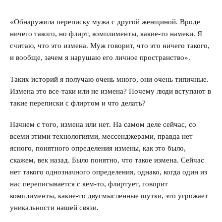
Секс
«Обнаружила переписку мужа с другой женщиной. Вроде
ничего такого, но флирт, комплименты, какие-то намеки. Я
Измена
считаю, что это измена. Муж говорит, что это ничего такого,
и вообще, зачем я нарушаю его личное пространство».
Развод
Таких историй я получаю очень много, они очень типичные.
Кинозал
Измена это все-таки или не измена? Почему люди вступают в
такие переписки с флиртом и что делать?
Сделать семью дружной
Начнем с того, измена или нет. На самом деле сейчас, со
Воспитать детей счастливыми
всеми этими технологиями, мессенджерами, правда нет
ясного, понятного определения измены, как это было,
Братья и сестры
скажем, век назад. Было понятно, что такое измена. Сейчас
нет такого однозначного определения, однако, когда один из
Отец и дети
нас переписывается с кем-то, флиртует, говорит
комплименты, какие-то двусмысленные шутки, это угрожает
Саморазвитие
уникальности нашей связи.
Деньги