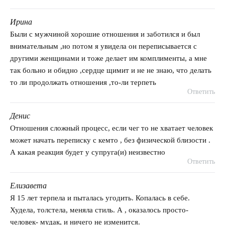
Ирина
говорит:
Были с мужчиной хорошие отношения и заботился и был
внимательным ,но потом я увидела он переписывается с
другими женщинами и тоже делает им комплименты, а мне
так больно и обидно ,сердце щимит и не не знаю, что делать
то ли продолжать отношения ,то-ли терпеть
Ответить
Денис
говорит:
Отношения сложный процесс, если чег то не хватает человек
может начать переписку с кемто , без физической близости .
А какая реакция будет у супруга(и) неизвестно
Ответить
Елизавета
говорит:
Я 15 лет терпела и пыталась угодить. Копалась в себе.
Худела, толстела, меняла стиль. А , оказалось просто-
человек- мудак, и ничего не изменится.