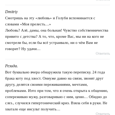
Dmitriy
говорит:
Смотришь на эту «любовь» и Голуби вспоминается с
словами «Моя прелесть…»
Любовь? Алё, дамы, она больная! Чувство собственничества
привито с детства? А то, что, кроме Вас, мы ни на кого не
смотрели бы, если бы всё устраивало, ни о чём Вам не
говорит? Ну удачи…
Ответить
Резида.
говорит:
Вот буквально вчера обнаружила такую переписку. 24 года
брака коту под хвост. Ониуже давно на связи, звонят друг
другу, делятся своими переживаниями, мечтами,
проблемами. Иэто при том, что я очень открыта к общению,
сопереживаю мужу, разговариваю с ним, ценю… Обидно до
слез., случился гипертонический криз. Взяла себя в руки. Не
хватало еще инсульт получить…
Ответить