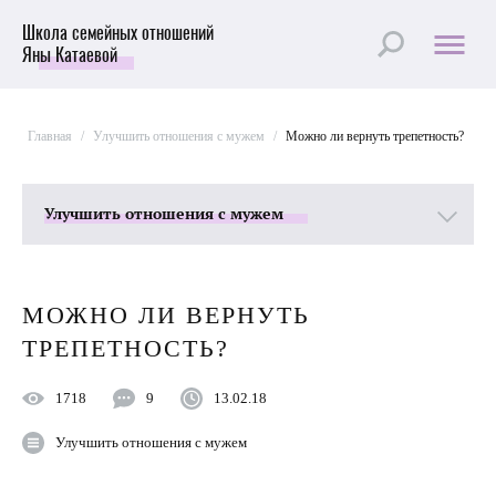
Школа семейных отношений
Яны Катаевой
Главная
/
Улучшить отношения с мужем
/
Можно ли вернуть трепетность?
Улучшить отношения с мужем
Все рубрики
МОЖНО ЛИ ВЕРНУТЬ
Лучшие статьи
ТРЕПЕТНОСТЬ?
Пройти Тест
1718
9
13.02.18
Психология отношений
Улучшить отношения с мужем
Секс