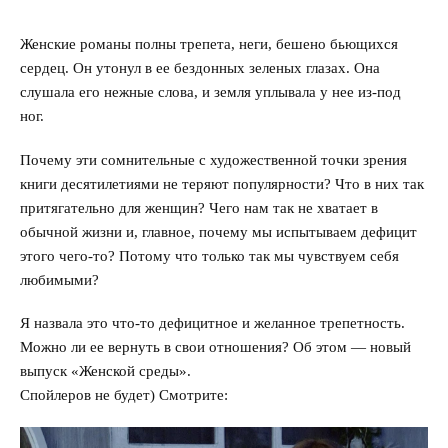
Измена
Женские романы полны трепета, неги, бешено бьющихся
сердец. Он утонул в ее бездонных зеленых глазах. Она
Развод
слушала его нежные слова, и земля уплывала у нее из-под
ног.
Кинозал
Почему эти сомнительные с художественной точки зрения
Сделать семью дружной
книги десятилетиями не теряют популярности? Что в них так
притягательно для женщин? Чего нам так не хватает в
Воспитать детей счастливыми
обычной жизни и, главное, почему мы испытываем дефицит
этого чего-то? Потому что только так мы чувствуем себя
Братья и сестры
любимыми?
Отец и дети
Я назвала это что-то дефицитное и желанное трепетность.
Можно ли ее вернуть в свои отношения? Об этом — новый
Саморазвитие
выпуск «Женской среды».
Спойлеров не будет) Смотрите:
Деньги
Насилие в семье