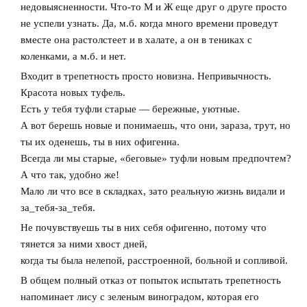
недовыясненности. Что-то М и Ж еще друг о друге просто
не успели узнать. Да, м.б. когда много времени проведут
вместе она растолстеет и в халате, а он в тениках с
коленками, а м.б. и нет.
Входит в трепетность просто новизна. Непривычность.
Красота новых туфель.
Есть у тебя туфли старые — бережные, уютные.
А вот берешь новые и понимаешь, что они, зараза, трут, но
ты их оденешь, ты в них офигенна.
Всегда ли мы старые, «беговые» туфли новым предпочтем?
А что так, удобно же!
Мало ли что все в складках, зато реальную жизнь видали и
за_тебя-за_тебя.
Не почувствуешь ты в них себя офигенно, потому что
тянется за ними хвост дней,
когда ты была нелепой, расстроенной, больной и сопливой.
В общем полный отказ от попыток испытать трепетность
напоминает лису с зеленым виноградом, которая его