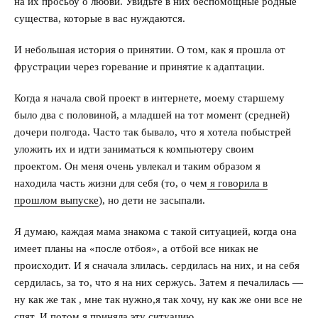
на их просьбу о любви. Увидьте в них беспомощные родные
существа, которые в вас нуждаются.
И небольшая история о принятии. О том, как я прошла от
фрустрации через горевание и принятие к адаптации.
Когда я начала свой проект в интернете, моему старшему
было два с половиной, а младшей на тот момент (средней)
дочери полгода. Часто так бывало, что я хотела побыстрей
уложить их и идти заниматься к компьютеру своим
проектом. Он меня очень увлекал и таким образом я
находила часть жизни для себя (то, о чем
я говорила в
прошлом выпуске
), но дети не засыпали.
Я думаю, каждая мама знакома с такой ситуацией, когда она
имеет планы на «после отбоя», а отбой все никак не
происходит. И я сначала злилась. сердилась на них, и на себя
сердилась, за то, что я на них сержусь. Затем я печалилась —
ну как же так , мне так нужно,я так хочу, ну как же они все не
спят. И потом я приняла эту ситуацию.