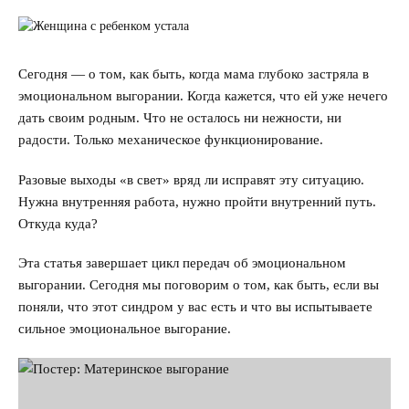
Улучшить отношения с мужем
Секс
Сегодня — о том, как быть, когда мама глубоко застряла в
Измена
эмоциональном выгорании. Когда кажется, что ей уже нечего
дать своим родным. Что не осталось ни нежности, ни
Развод
радости. Только механическое функционирование.
Кинозал
Разовые выходы «в свет» вряд ли исправят эту ситуацию.
Нужна внутренняя работа, нужно пройти внутренний путь.
Сделать семью дружной
Откуда куда?
Воспитать детей счастливыми
Эта статья завершает цикл передач об эмоциональном
выгорании. Сегодня мы поговорим о том, как быть, если вы
Братья и сестры
поняли, что этот синдром у вас есть и что вы испытываете
сильное эмоциональное выгорание.
Отец и дети
Деньги