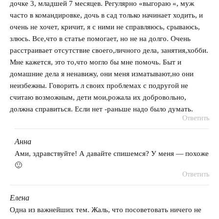
дочке 3, младшей 7 месяцев. Регулярно «выгораю «, муж
часто в командировке, дочь в сад только начинает ходить, и
очень не хочет, кричит, я с ними не справляюсь, срываюсь,
злюсь. Все,что в статье помогает, но не на долго. Очень
расстраивает отсутствие своего,личного дела, занятия,хобби.
Мне кажется, это то,что могло бы мне помочь. Быт и
домашние дела я ненавижу, они меня изматывают,но они
неизбежны. Говорить л своих проблемах с подругой не
считаю возможным, дети мои,рожала их добровольно,
должна справиться. Если нет -раньше надо было думать.
Ответить
Анна
говорит:
Ами, здравствуйте! А давайте спишемся? У меня — похоже
🙂
Ответить
Елена
говорит:
Одна из важнейших тем. Жаль, что посоветовать ничего не