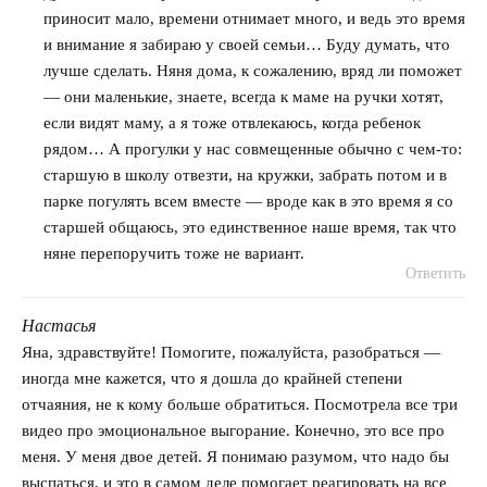
приносит мало, времени отнимает много, и ведь это время
и внимание я забираю у своей семьи… Буду думать, что
лучше сделать. Няня дома, к сожалению, вряд ли поможет
— они маленькие, знаете, всегда к маме на ручки хотят,
если видят маму, а я тоже отвлекаюсь, когда ребенок
рядом… А прогулки у нас совмещенные обычно с чем-то:
старшую в школу отвезти, на кружки, забрать потом и в
парке погулять всем вместе — вроде как в это время я со
старшей общаюсь, это единственное наше время, так что
няне перепоручить тоже не вариант.
Ответить
Настасья
говорит:
Яна, здравствуйте! Помогите, пожалуйста, разобраться —
иногда мне кажется, что я дошла до крайней степени
отчаяния, не к кому больше обратиться. Посмотрела все три
видео про эмоциональное выгорание. Конечно, это все про
меня. У меня двое детей. Я понимаю разумом, что надо бы
выспаться, и это в самом деле помогает реагировать на все