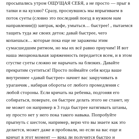
просыпались утром ОЩУЩАЯ СЕБЯ, а не просто — прыг в
тапки и на кухню? Сразу, проснувшись мы впрыгиваем в
поток суеты (словно это последний поезд в нужном нам
направлении))) завтрак, кофе, умыться… быстрее! , пытаемся
тащить туда же своих деток: давай быстрее, чего
копаешься… которые пока еще не заражены этим
сумасшедшим ритмом, но мы их всё равно приучим! И вот
наша эмоциональная заряженность передается всем, и в этом
сгустке суеты сложно не нарычать на близких. Давайте
прекратим суетиться! Просто поймайте себя когда ваше
внутреннее «давай быстрее» начнет вас закручивать в
ураганчик , набирая обороты от любого промедления с
любой стороны. Если кричать на ребенка, подгоняя его
собираться, поверьте, он быстрее делать этого не станет, ну
не может он например в 3 года быстрее натягивать штаны,
ну просто нет у него пока такого навыка. Попробуйте
прыгнуть с шестом, например, верю что вы знаете как это
делается, может даже и пробовали, но если на вас еще и
кричат в этот момент — вряд ли получится быстро и