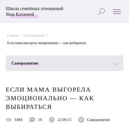
Школа семейных отношений
Яны Катаевой
Главная
/
Саморазвитие
/
Если мама выгорела эмоционально — как выбираться
Саморазвитие
Все рубрики
ЕСЛИ МАМА ВЫГОРЕЛА
Лучшие статьи
ЭМОЦИОНАЛЬНО — КАК
Пройти Тест
ВЫБИРАТЬСЯ
Психология отношений
5484
16
22.09.15
Саморазвитие