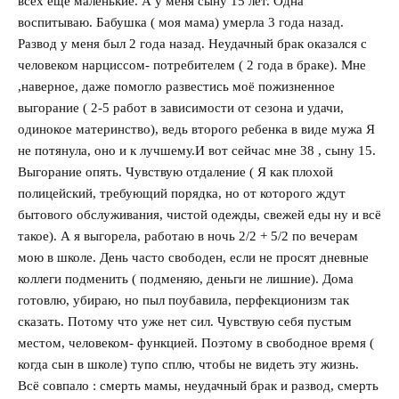
всех ещё маленькие. А у меня сыну 15 лет. Одна
воспитываю. Бабушка ( моя мама) умерла 3 года назад.
Развод у меня был 2 года назад. Неудачный брак оказался с
человеком нарциссом- потребителем ( 2 года в браке). Мне
,наверное, даже помогло развестись моё пожизненное
выгорание ( 2-5 работ в зависимости от сезона и удачи,
одинокое материнство), ведь второго ребенка в виде мужа Я
не потянула, оно и к лучшему.И вот сейчас мне 38 , сыну 15.
Выгорание опять. Чувствую отдаление ( Я как плохой
полицейский, требующий порядка, но от которого ждут
бытового обслуживания, чистой одежды, свежей еды ну и всё
такое). А я выгорела, работаю в ночь 2/2 + 5/2 по вечерам
мою в школе. День часто свободен, если не просят дневные
коллеги подменить ( подменяю, деньги не лишние). Дома
готовлю, убираю, но пыл поубавила, перфекционизм так
сказать. Потому что уже нет сил. Чувствую себя пустым
местом, человеком- функцией. Поэтому в свободное время (
когда сын в школе) тупо сплю, чтобы не видеть эту жизнь.
Всё совпало : смерть мамы, неудачный брак и развод, смерть