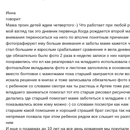
Инна
говорит:
Мама троих детей ждем четвертого:-) Что работает при любой р
мой взгляд так это дневник первенца.Когда рождается второй 
внимания переноситься на него по вполне понятным причинам 
фотографируют ему больше внимания и заботы маме кажется ч
стал большим и взрослым срабатывает сравнение я вела дневн
где обязательно было фото 2 раза в неделю записи о них напри
понравились что ел как реагировал на младшего использовала
фотоальбом вкладывала фото и листочки заполняла в основном
вместо болтовни с мамочками пока старший заиграется если в
искала решение в книгах и тоже записывала обязательно фото 
с ребенком со словами смотри как ты растешь и Артем тоже ра
младшего заниматься помогал тот кто старше рисовал рисуночк
делались где старший помогает маме заботиться о младшем с
показывались всем кому можно:-) со словами посмотри как нам 
старшим какой помошник и хороший страший брат сестра так н
непрямая похвала при этом ребенок рядом все слышит но разго
ним
И еще о подарках до 10 лет на все день рождения мы покупали