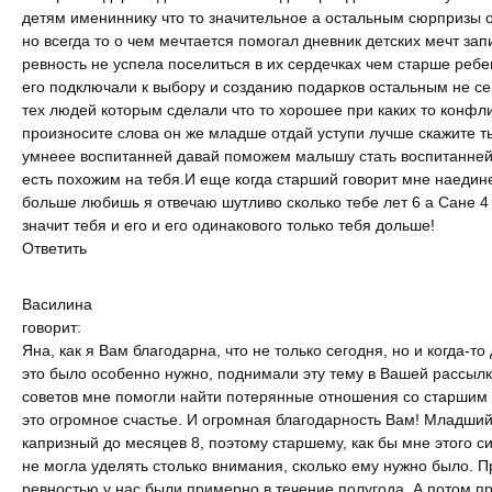
детям имениннику что то значительное а остальным сюрпризы 
но всегда то о чем мечтается помогал дневник детских мечт за
ревность не успела поселиться в их сердечках чем старше реб
его подключали к выбору и созданию подарков остальным не с
тех людей которым сделали что то хорошее при каких то конфли
произносите слова он же младше отдай уступи лучше скажите т
умнеее воспитанней давай поможем малышу стать воспитанней
есть похожим на тебя.И еще когда старший говорит мне наедин
больше любишь я отвечаю шутливо сколько тебе лет 6 а Сане 4
значит тебя и его и его одинакового только тебя дольше!
Ответить
Василина
говорит:
Яна, как я Вам благодарна, что не только сегодня, но и когда-то
это было особенно нужно, поднимали эту тему в Вашей рассылк
советов мне помогли найти потерянные отношения со старшим
это огромное счастье. И огромная благодарность Вам! Младши
капризный до месяцев 8, поэтому старшему, как бы мне этого си
не могла уделять столько внимания, сколько ему нужно было. 
ревностью у нас были примерно в течение полугода. А потом п