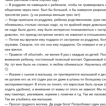
— В роддоме не навещали с ребенком, чтобы не травмировать 
общением через окно. Был бы большой, я бы наверное разреши
трехлетке рано. (у на разница меньше трех лет)
— Когда приехала из роддома, ребенка родственникам, руки св
обнимались столько сколько надо, ну по крайней мере довольн
не надо было долго, ему было интересно познакомиться с сестр
доволен, что приезд сестренки ничего не изменил в отношениях
— Потом мы вручили ему подарок от сестренки из роддома, бо
грузовик. Сказали, что это она ему подарила. Он поверил и не у
нее взялся.
— Правило «8 объятий», не менее 8 раз с каждым из детей. По
внимание ребенку, постоянный телесный контакт. Одинаковый п
Ну, тут мне было не сложно, я люблю обниматься. Научилась о
🙂
— Играем с сыном в малышку, он притворяется малышкой и дел
не ругаем его за это (один раз он даже в штаны по большому сх
экспериментирует. В итоге он понял, что взрослым быть лучше (в 
ходить удобнее), а внимание от мамы от этого не зависит. Мы
ему памперс, укачиваем, кормим с ложечки и т.д. Так же ласков
Так же улыбаясь как малышке.
— Просил грудного молока. Да ради бога! Попробовал один раз,