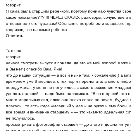
говорит:
Я сама была старшим ребенком, поэтому понимаю чувства свое
какое наказание???!!!! ЧЕРЕЗ СКАЗКУ, разговоры, сочувствие и
отношение к его чувствам! Объясняю потребности младшего, пр
капризов, все на языке ребенка.
Ответить
Татьяна
говорит:
начала смотреть выпуск и поняла: да это же мой вопрос! я уже
а Вы нет:) спасибо Вам, Яна!
что до нашей ситуации — а воз и ныне там, к сожалению(( а м
временем уже 8 месяцев. с тех пор я перелопатила много инф
передумала.. у меня не получилось с самого рождения младше
уделять старшей — надо было налаживать ГВ со старшей, это 
много моральных сил, плюс она плохо спала по ночам, будила 
плакали.. то есть когда «младший у мамы на руках и ему больше
все время и внимание старшему » — это какая-то идеальная сит
не получилось.
просматривать фотографии старшей — до этого я дошла интуи
делаем это с ней вместе. но мне все равно с трудом верится, ч