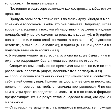
успокоился. Не надо запрещать.
— Постоянно в разговоре замечаем как сестренка улыбается ему
нравится.
— Придумываем совместные игры по максимуму. Иногда я мал
тоненьким голосочком, якобы это она отвечает. Например, игра
воров (она воришка у нас, мы ей наручники игрушечные надева
полицейский участок, сажаем за решетку в кроватку), в бутербро
она варенье или папа хлеб, он масло, а она варенье), в догоня
беговеле, а мы с ней на коляске), в прятки (мы с ней убегаем в
подглядываем из-за косяка) и т.д.
-с 5 месяцев купаем вместе, сначала она на круге была с ним в
ему тоже разрешаем брать «когда сестренка не играет».
— Следим за тем, чтобы он не прижимал там сильно или не толк
разрешаем полежать рядом, пообниматься погладить и т.д.
— Хорошо пошла вот такая книжка (
http://www.ozon.ru/context/de
себя в ней очень узнал. Причем мы достали её спустя нескольк
появления сестренки, чтобы он сначала прочувствовал. Я не стал
там внутри девочка сердится на малыша, а я не хотела форсиро
предвосхищать их. По результатам он сделал вывод, что лучше
маленьким.
— Стараемся не выделять с т.з. подарков и покупок, т.е. покупат