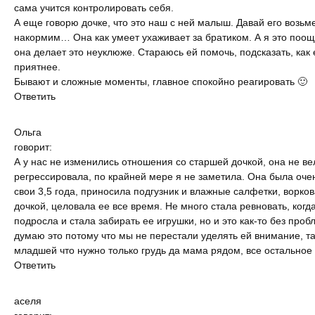
сама учится контролировать себя.
А еще говорю дочке, что это наш с ней малыш. Давай его возьме
накормим… Она как умеет ухаживает за братиком. А я это поощ
она делает это неуклюже. Стараюсь ей помочь, подсказать, как 
приятнее.
Бывают и сложные моменты, главное спокойно реагировать 🙂
Ответить
Ольга
говорит:
А у нас не изменились отношения со старшей дочкой, она не ве
регрессировала, по крайней мере я не заметила. Она была оче
свои 3,5 года, приносила подгузник и влажные салфетки, ворко
дочкой, целовала ее все время. Не много стала ревновать, ког
подросла и стала забирать ее игрушки, но и это как-то без про
думаю это потому что мы не перестали уделять ей внимание, та
младшей что нужно только грудь да мама рядом, все остальное
Ответить
аселя