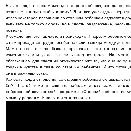
Улучшить отношения с мужем
Бывает так, что когда мама ждет второго ребенка, иногда переж
возникнет столько любви к нему? Я же все уже отдала первенцу
Секс
через некоторое время они со старшим ребенком отдалятся друг
вызывать не только любовь, но и злость, раздражение, бесси
Измена
поверит.
К сожалению, это так часто и происходит. И первым ребенком б
с ним приходится трудно, особенно если разница между детьми
Развод
Маме очень тяжело бывает признавать, что отношения 
изменились или даже вышли из-под контроля. На моем 
Кинозал
облегчением для участниц оказывается уже то, что они не од
трудные чувства в связи со старшим ребенком. И что ситуац
Сделать семью дружной
она в маминых руках.
Как быть, когда отношения со старшим ребенком складываются н
Воспитать детей счастливыми
бы? В этой теме я «шишек набила» и как мама, и как 
действенной коучинговой программы «Старший ребенок: из 
Братья и сестры
мамину радость». И вот что я хотела сказать:
Отец и дети
Саморазвитие