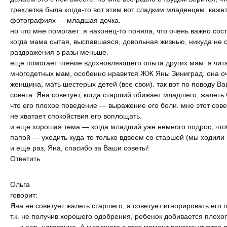
трехлетка была когда-то вот этим вот сладким младенцем. кажет
фотографиях — младшая дочка.
но что мне помогает: я наконец-то поняла, что очень важно с
когда мама сытая, выспавшаяся, довольная жизнью, никуда не
раздражения в разы меньше.
еще помогает чтение вдохновляющего опыта других мам. я чит
многодетных мам, особенно нравится ЖЖ Яны Зиниград. она о
женщина, мать шестерых детей (все свои). так вот по поводу В
совета: Яна советует, когда старший обижает младшего, жалет
что его плохое поведение — выражение его боли. мне этот сове
не хватает спокойствия его воплощать.
и еще хорошая тема — когда младший уже немного подрос, что
папой — уходить куда-то только вдвоем со старшей (мы ходили 
и еще раз, Яна, спасибо за Ваши советы!
Ответить
Ольга
говорит:
Яна не советует жалеть старшего, а советует игнорировать его
т.к. не получив хорошего одобрения, ребенок добивается плохо
— и есть наказание. А младшего в этот момент рекомендуется 