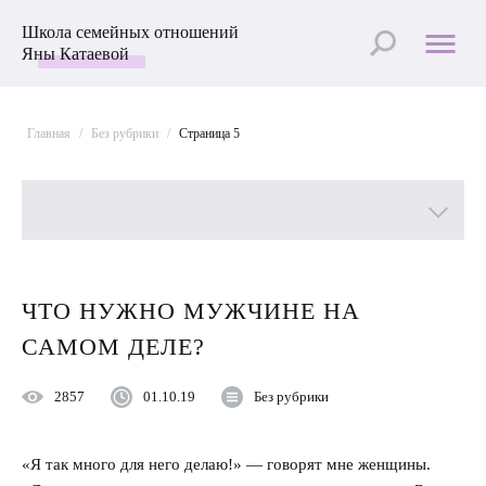
Школа семейных отношений
Яны Катаевой
Главная
/
Без рубрики
/
Страница 5
Все рубрики
БЕЗ
ЧТО НУЖНО МУЖЧИНЕ НА
РУБРИКИ
Лучшие статьи
САМОМ ДЕЛЕ?
Пройти Тест
2857
01.10.19
Без рубрики
Психология отношений
«Я так много для него делаю!» — говорят мне женщины.
Улучшить отношения с мужем