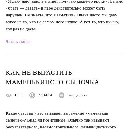
«Я даю, даю, даю, а в ответ получаю какие-то крохи». Баланс
«брать — давать» в паре действительно может быть
Секс
нарушен. Но знаете, что я заметила? Очень часто мы даем
Измена
вовсе не то, что на самом деле нужно. А вот то, что нужно,
как раз не даем.
Развод
Читать статью
Кинозал
Сделать семью дружной
КАК НЕ ВЫРАСТИТЬ
Воспитать детей счастливыми
МАМЕНЬКИНОГО СЫНОЧКА
Братья и сестры
1555
27.09.19
Без рубрики
Отец и дети
Какие чувства у вас вызывает выражение «маменькин
Саморазвитие
сыночек»? Вряд ли позитивные. Обычно так называют
бесхарактерного, несамостоятельного, безынициативного
Деньги