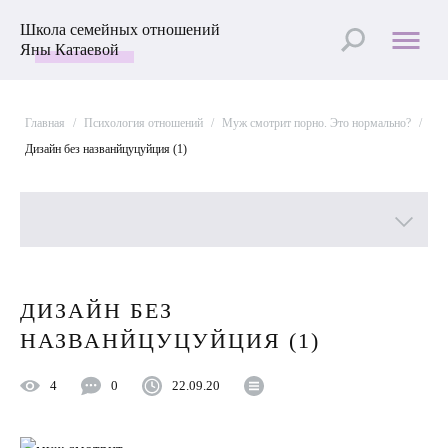
Школа семейных отношений
Яны Катаевой
Главная
/
Психология отношений
/
Муж смотрит пoрнo. Это нормально?
/
Дизайн без названйцуцуйция (1)
Все рубрики
ДИЗАЙН БЕЗ
Лучшие статьи
НАЗВАНЙЦУЦУЙЦИЯ (1)
Пройти Тест
4
0
22.09.20
Психология отношений