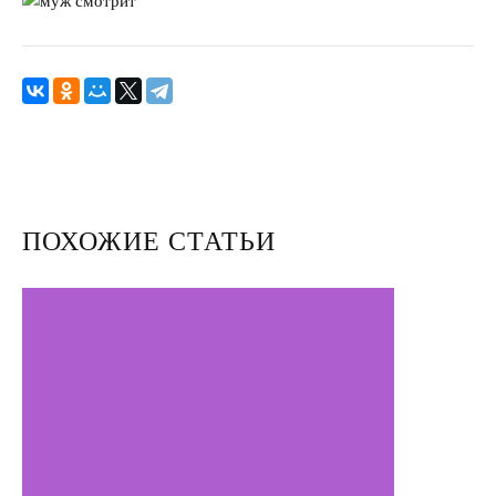
Улучшить отношения с мужем
Секс
Измена
Развод
Кинозал
ПОХОЖИЕ СТАТЬИ
Сделать семью дружной
Воспитать детей счастливыми
Братья и сестры
Отец и дети
Саморазвитие