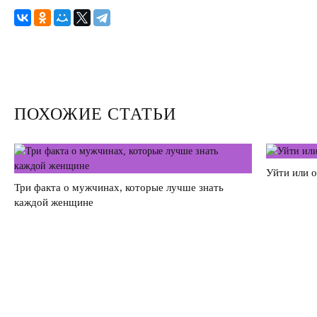
Секс
Измена
Развод
ПОХОЖИЕ СТАТЬИ
Кинозал
Сделать семью дружной
Уйти или 
Воспитать детей счастливыми
Три факта о мужчинах, которые лучше знать
каждой женщине
Братья и сестры
Отец и дети
Саморазвитие
Деньги