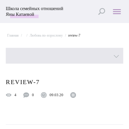
Школа семейных отношений
Яны Катаевой
Главная
/
/
Любовь по–взрослому
/
review-7
Все рубрики
REVIEW-7
Лучшие статьи
4
0
09.03.20
Пройти Тест
Психология отношений
Улучшить отношения с мужем