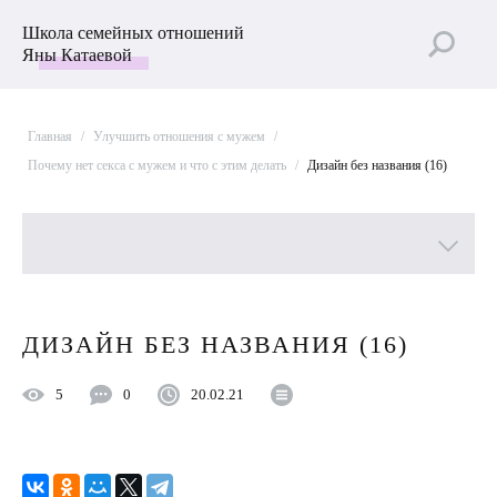
Школа семейных отношений
Яны Катаевой
Главная
/
Улучшить отношения с мужем
/
Почему нет секса с мужем и что с этим делать
/
Дизайн без названия (16)
Все рубрики
ДИЗАЙН БЕЗ НАЗВАНИЯ (16)
Лучшие статьи
5
0
20.02.21
Пройти Тест
Психология отношений