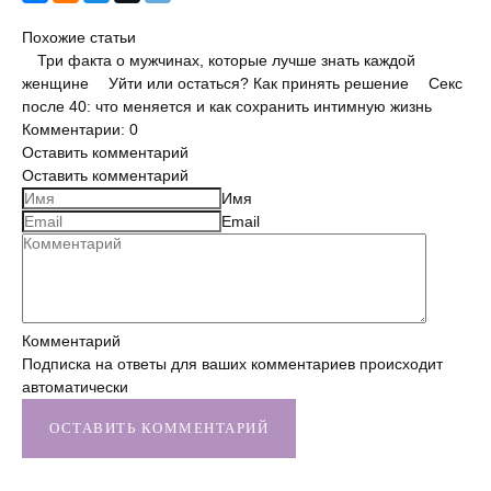
Улучшить отношения с мужем
Похожие статьи
Три факта о мужчинах, которые лучше знать каждой
Секс
женщине
Уйти или остаться? Как принять решение
Секс
после 40: что меняется и как сохранить интимную жизнь
Измена
Комментарии: 0
Оставить комментарий
Развод
Оставить комментарий
Имя
Кинозал
Email
Сделать семью дружной
Воспитать детей счастливыми
Комментарий
Братья и сестры
Подписка на ответы для ваших комментариев происходит
автоматически
Отец и дети
ОСТАВИТЬ КОММЕНТАРИЙ
Саморазвитие