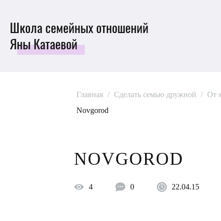
Школа семейных отношений
Яны Катаевой
Главная
/
Сделать семью дружной
/
От 
Novgorod
NOVGOROD
4
0
22.04.15