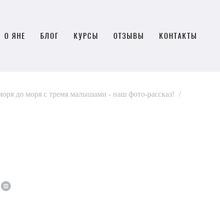
О ЯНЕ
БЛОГ
КУРСЫ
ОТЗЫВЫ
КОНТАКТЫ
моря до моря с тремя малышами - наш фото-рассказ!
/