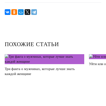
Улучшить отношения с мужем
Секс
Измена
Развод
ПОХОЖИЕ СТАТЬИ
Кинозал
Сделать семью дружной
Уйти или 
Воспитать детей счастливыми
Три факта о мужчинах, которые лучше знать
каждой женщине
Братья и сестры
Отец и дети
Саморазвитие