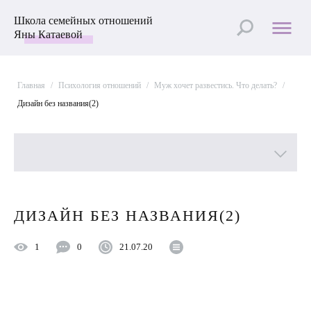
Школа семейных отношений
Яны Катаевой
Главная
/
Психология отношений
/
Муж хочет развестись. Что делать?
/
Дизайн без названия(2)
Все рубрики
ДИЗАЙН БЕЗ НАЗВАНИЯ(2)
Лучшие статьи
1
0
21.07.20
Пройти Тест
Психология отношений