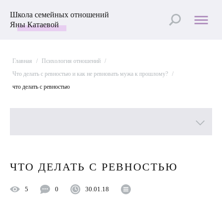
Школа семейных отношений
Яны Катаевой
Главная
/
Психология отношений
/
Что делать с ревностью и как не ревновать мужа к прошлому?
/
что делать с ревностью
Все рубрики
ЧТО ДЕЛАТЬ С РЕВНОСТЬЮ
Лучшие статьи
5
0
30.01.18
Пройти Тест
Психология отношений