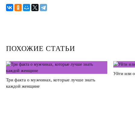
Секс
Измена
Развод
ПОХОЖИЕ СТАТЬИ
Кинозал
Сделать семью дружной
Уйти или 
Воспитать детей счастливыми
Три факта о мужчинах, которые лучше знать
каждой женщине
Братья и сестры
Отец и дети
Саморазвитие
Деньги