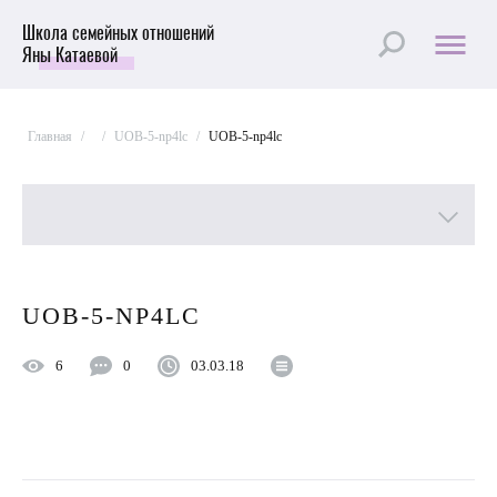
Школа семейных отношений
Яны Катаевой
Главная
/
/
UOB-5-np4lc
/
UOB-5-np4lc
Все рубрики
UOB-5-NP4LC
Лучшие статьи
6
0
03.03.18
Пройти Тест
Психология отношений
Улучшить отношения с мужем