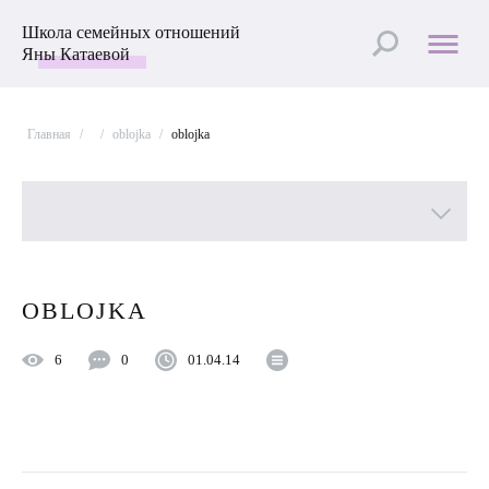
Школа семейных отношений
Яны Катаевой
Главная
/
/
oblojka
/
oblojka
Все рубрики
OBLOJKA
Лучшие статьи
6
0
01.04.14
Пройти Тест
Психология отношений
Улучшить отношения с мужем