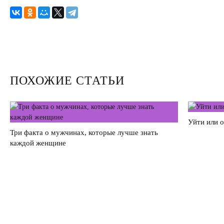
Секс
Измена
Развод
ПОХОЖИЕ СТАТЬИ
Кинозал
Сделать семью дружной
Уйти или 
Воспитать детей счастливыми
Три факта о мужчинах, которые лучше знать
каждой женщине
Братья и сестры
Отец и дети
Саморазвитие
Деньги