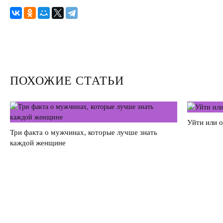
Секс
Измена
Развод
ПОХОЖИЕ СТАТЬИ
Кинозал
Сделать семью дружной
Уйти или 
Воспитать детей счастливыми
Три факта о мужчинах, которые лучше знать
каждой женщине
Братья и сестры
Отец и дети
Саморазвитие
Деньги