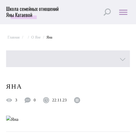
Школа семейных отношений
Яны Катаевой
Главная
/
/
О Яне
/
Яна
Все рубрики
ЯНА
Лучшие статьи
3
0
22.11.23
Пройти Тест
Психология отношений
Улучшить отношения с мужем