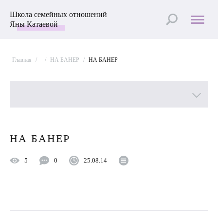
Школа семейных отношений
Яны Катаевой
Главная
/
/
НА БАНЕР
/
НА БАНЕР
Все рубрики
НА БАНЕР
Лучшие статьи
5
0
25.08.14
Пройти Тест
Психология отношений
Улучшить отношения с мужем