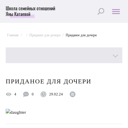
Школа семейных отношений
Яны Катаевой
Главная
/
/
Приданое для дочери
/
Приданое для дочери
Все рубрики
ПРИДАНОЕ ДЛЯ ДОЧЕРИ
Лучшие статьи
4
0
29.02.24
Пройти Тест
Психология отношений
Улучшить отношения с мужем