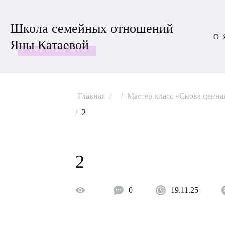
Школа семейных отношений
О 
Яны Катаевой
Главная
/
/
Мастер-класс «Снова ценная
/
2
2
0
19.11.25