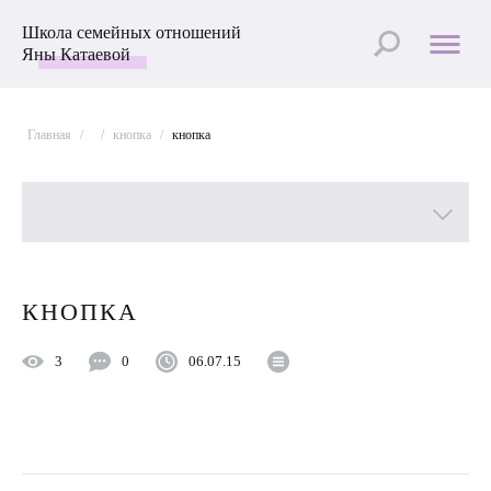
Школа семейных отношений
Яны Катаевой
Главная
/
/
кнопка
/
кнопка
Все рубрики
КНОПКА
Лучшие статьи
3
0
06.07.15
Пройти Тест
Психология отношений
Улучшить отношения с мужем