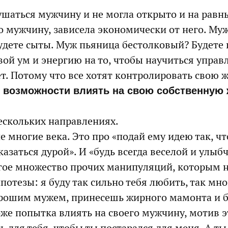
аться мужчину и не могла открыто и на равны
его мужчину, зависела экономически от него. М
 будете сыты. Муж пьяница бестолковый? Будете 
й ум и энергию на то, чтобы научиться управл
ает. Потому что все хотят контролировать свою
ть возможности влиять на свою собственную
ескольких направлениях.
многие века. Это про «подай ему идею так, что
азаться дурой». И «будь всегда веселой и улыбчи
ногое множество прочих манипуляций, которым 
потезы: я буду так сильно тебя любить, так мно
орошим мужем, принесешь жирного мамонта и б
оже попытка влиять на своего мужчину, мотив э