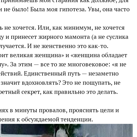
ы принимаешь мои старания как должное, для
 не было! Была моя гипотеза. Увы, она часто
 не хочется. Или, как минимум, не хочется
ду и принесет жирного мамонта (а не суслика
учается. И не женственно это как-то.
оит великая женщина» и «женщина обладает
». За этим — все то же многовековое: «я не
действий. Единственный путь — незаметно
 значит вдохновлять? Это не пощупать, не
ретный секрет, как правильно это делать.
ях в минуты провалов, прояснять цели и
шения к обсуждаемой тенденции.