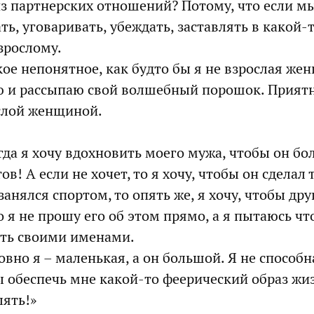
из партнерских отношений? Потому, что если м
ь, уговаривать, убеждать, заставлять в какой-т
зрослому.
кое непонятное, как будто бы я не взрослая же
рю и рассыпаю свой волшебный порошок. Приятн
слой женщиной.
гда я хочу вдохновить моего мужа, чтобы он бо
тов! А если не хочет, то я хочу, чтобы он сделал т
анялся спортом, то опять же, я хочу, чтобы дру
 я не прошу его об этом прямо, а я пытаюсь что
ать своими именами.
овно я – маленькая, а он большой. Я не способна
 обеспечь мне какой-то феерический образ жиз
лять!»