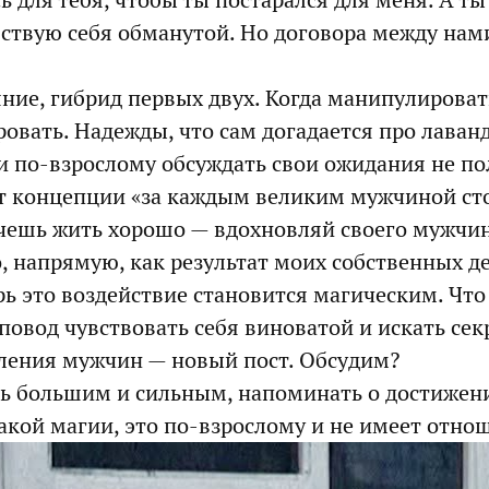
ь для тебя, чтобы ты постарался для меня. А т
вствую себя обманутой. Но договора между нами
ние, гибрид первых двух. Когда манипулировать
ровать. Надежды, что сам догадается про лаван
и по-взрослому обсуждать свои ожидания не пол
ут концепции «за каждым великим мужчиной ст
чешь жить хорошо — вдохновляй своего мужчину
о, напрямую, как результат моих собственных 
рь это воздействие становится магическим. Что
повод чувствовать себя виноватой и искать сек
ления мужчин — новый пост. Обсудим?
ть большим и сильным, напоминать о достижени
акой магии, это по-взрослому и не имеет отно