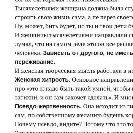
Тысячелетиями женщина должна была слуш
строить свою жизнь сама, а не через сво
Ну, может, бить будет, но ты и твои дети
И женщины тысячелетиями направляли сво
думал, что на самом деле это он все реш
человека.
Зависеть от другого, не име
переживание.
И женская творческая мысль работала в н
Основное направление 
Женская хитрость.
про «это ж надо быть такой умной, чтобы к
затихни, и он сам захочет сделать». И м
Она исходит из ги
Псевдо-жертвенность.
сам, по собственному желанию будешь х
Почему псевдо, видите? Потому что это т