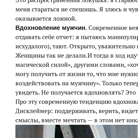
Это распространенная ловушка: я стараюс
меня стараться не спешишь. Я злюсь и чу
оказывается ложной.
. Современное вея
Вдохновление мужчин
отдавать себе отчет: я пытаюсь манипули
исхудалого), тают. Открыто, уважительно 
Женщины так не делали.И тогда в ход ид
магической силой», другими словами, «хо
могу получить от жизни то, что мне нужн
воздействовать на мужчину». Только тепе
увидеть. Не получается вдохновлять? Это 
Про эту современную тенденцию вдохнов
Дисклеймер: поддерживать, верить, виде
смыслы, вместе мечтать — в этом нет ник