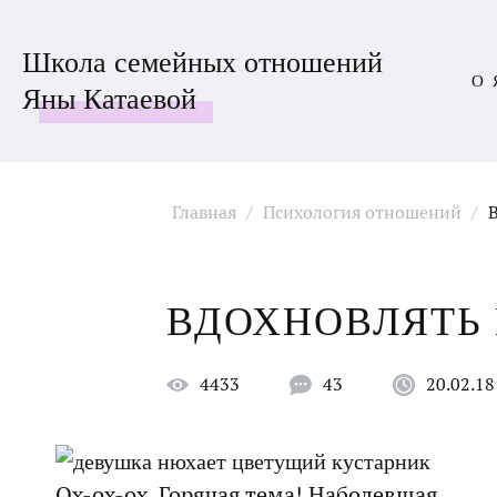
Школа семейных отношений
О 
Яны Катаевой
Главная
/
Психология отношений
/
ВДОХНОВЛЯТЬ
4433
43
20.02.18
Ох-ох-ох. Горячая тема! Наболевшая.