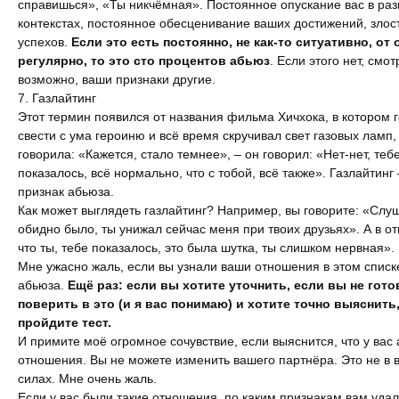
справишься», «Ты никчёмная». Постоянное опускание вас в ра
контекстах, постоянное обесценивание ваших достижений, злос
успехов.
Если это есть постоянно, не как-то ситуативно, от 
регулярно, то это сто процентов абьюз
. Если этого нет, смо
возможно, ваши признаки другие.
7. Газлайтинг
Этот термин появился от названия фильма Хичхока, в котором 
свести с ума героиню и всё время скручивал свет газовых ламп, 
говорила: «Кажется, стало темнее», – он говорил: «Нет-нет, теб
показалось, всё нормально, что с тобой, всё также». Газлайтинг 
признак абьюза.
Как может выглядеть газлайтинг? Например, вы говорите: «Слуш
обидно было, ты унижал сейчас меня при твоих друзьях». А в от
что ты, тебе показалось, это была шутка, ты слишком нервная».
Мне ужасно жаль, если вы узнали ваши отношения в этом списк
абьюза.
Ещё раз: если вы хотите уточнить, если вы не гот
поверить в это (и я вас понимаю) и хотите точно выяснить
пройдите
тест
.
И примите моё огромное сочувствие, если выяснится, что у вас
отношения. Вы не можете изменить вашего партнёра. Это не в 
силах. Мне очень жаль.
Если у вас были такие отношения, по каким признакам вам удал