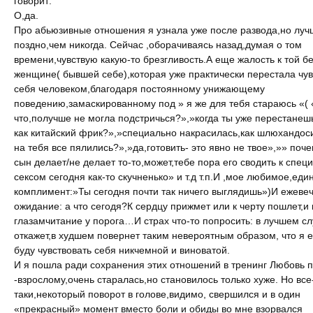
говорит:
О,да.
Про абьюзивные отношения я узнала уже после развода,но луч
поздно,чем никогда. Сейчас ,оборачиваясь назад,думая о том
времени,чувствую какую-то брезгливость.А еще жалость к той б
женщине( бывшей себе),которая уже практически перестала чув
себя человеком,благодаря постоянному унижающему
поведению,замаскированному под » я же для тебя стараюсь «( 
что,получше не могла подстричься?»,»когда ты уже перестанеш
как китайский фрик?»,»специально накрасилась,как шлюхандос
на тебя все пялились?»,»да,готовить- это явно не твое»,»» по
сын делает/не делает то-то,может,тебе пора его сводить к спец
сексом сегодня как-то скучненько» и т.д т.п.И ,мое любимое,ед
комплимент:»Ты сегодня почти так ничего выглядишь»)И ежеве
ожидание: а что сегодя?К сердцу прижмет или к черту пошлет,и 
глазамчитание у порога…И страх что-то попросить: в лучшем с
откажет,в худшем повернет таким невероятным образом, что я 
буду чувствовать себя никчемной и виноватой.
И я пошла ради сохранения этих отношений в тренинг Любовь 
-взрослому,очень старалась,но становилось только хуже. Но все
таки,некоторый поворот в голове,видимо, свершился и в один
«прекрасный» момент вместо боли и обиды во мне взорвался