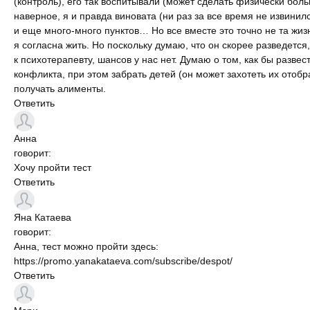
(контроль), его так воспитывали (может сделать физически боль
наверное, я и правда виновата (ни раз за все время не извинилс
и еще много-много пунктов… Но все вместе это точно не та жиз
я согласна жить. Но поскольку думаю, что он скорее разведется
к психотерапевту, шансов у нас нет. Думаю о том, как бы развес
конфликта, при этом забрать детей (он может захотеть их отобр
получать алименты.
Ответить
Анна
говорит:
Хочу пройти тест
Ответить
Яна
Катаева
говорит:
Анна, тест можно пройти здесь:
https://promo.yanakataeva.com/subscribe/despot/
Ответить