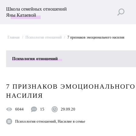
Школа семейных отношений
Яны Катаевой
Главная
/
Психология отношений
/
7 признаков эмоционального насилия
Психология отношений
Все рубрики
7 ПРИЗНАКОВ ЭМОЦИОНАЛЬНОГО
Лучшие статьи
НАСИЛИЯ
Пройти Тест
6044
15
29.09.20
Улучшить отношения с мужем
Психология отношений
,
Насилие в семье
Секс