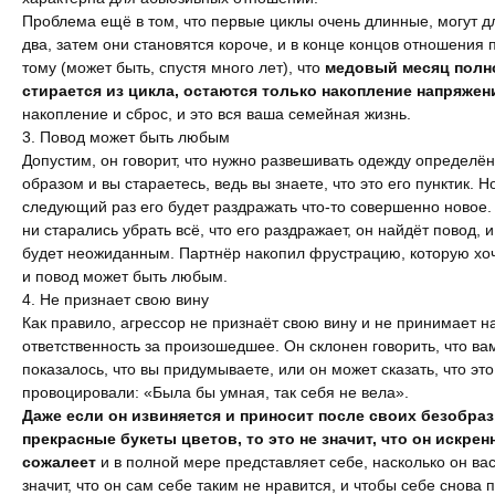
Проблема ещё в том, что первые циклы очень длинные, могут дл
два, затем они становятся короче, и в конце концов отношения 
тому (может быть, спустя много лет), что
медовый месяц полн
стирается из цикла, остаются только накопление напряжен
накопление и сброс, и это вся ваша семейная жизнь.
3. Повод может быть любым
Допустим, он говорит, что нужно развешивать одежду определё
образом и вы стараетесь, ведь вы знаете, что это его пунктик. Н
следующий раз его будет раздражать что-то совершенно новое.
ни старались убрать всё, что его раздражает, он найдёт повод, и
будет неожиданным. Партнёр накопил фрустрацию, которую хоч
и повод может быть любым.
4. Не признает свою вину
Как правило, агрессор не признаёт свою вину и не принимает н
ответственность за произошедшее. Он склонен говорить, что ва
показалось, что вы придумываете, или он может сказать, что это
провоцировали: «Была бы умная, так себя не вела».
Даже если он извиняется и приносит после своих безобра
прекрасные букеты цветов, то это не значит, что он искрен
сожалеет
и в полной мере представляет себе, насколько он вас
значит, что он сам себе таким не нравится, и чтобы себе снова 