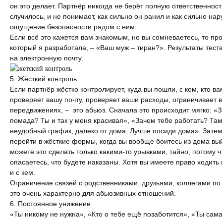
он это делает. Партнёр никогда не берёт полную ответственность
случилось, и не понимает, как сильно он ранил и как сильно на
ощущение безопасности рядом с ним.
Если всё это кажется вам знакомым, но вы сомневаетесь, то про
который я разработала, –
«Ваш муж – тиран?»
. Результаты тест
на электронную почту.
5. Жёсткий контроль
Если партнёр жёстко контролирует, куда вы пошли, с кем, кто ва
проверяет вашу почту, проверяет ваши расходы, ограничивает в
передвижениях, – это абьюз. Сначала это происходит мягко: «
помада? Ты и так у меня красивая», «Зачем тебе работать? Там
неудобный график, далеко от дома. Лучше посиди дома». Зате
перейти в жёсткие формы, когда вы вообще боитесь из дома вы
можете это сделать только какими-то урывками, тайно, потому ч
опасаетесь, что будете наказаны. Хотя вы имеете право ходить 
и с кем.
Ограничение связей с родственниками, друзьями, коллегами по
это очень характерно для абьюзивных отношений.
6. Постоянное унижение
«Ты никому не нужна», «Кто о тебе ещё позаботится», «Ты сама