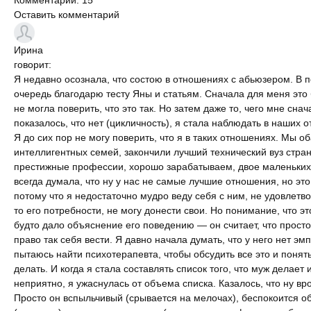
Оставить комментарий
Ирина
говорит:
Я недавно осознала, что состою в отношениях с абьюзером. В 
очередь благодарю тесту Яны и статьям. Сначала для меня это 
не могла поверить, что это так. Но затем даже то, чего мне снач
показалось, что нет (цикличность), я стала наблюдать в наших 
Я до сих пор не могу поверить, что я в таких отношениях. Мы об
интеллигентных семей, закончили лучший технический вуз стра
престижные профессии, хорошо зарабатываем, двое маленьких
всегда думала, что ну у нас не самые лучшие отношения, но эт
потому что я недостаточно мудро веду себя с ним, не удовлетв
то его потребности, не могу донести свои. Но понимание, что эт
будто дало объяснение его поведению — он считает, что прост
право так себя вести. Я давно начала думать, что у него нет эм
пытаюсь найти психотерапевта, чтобы обсудить все это и понять
делать. И когда я стала составлять список того, что муж делает 
неприятно, я ужаснулась от объема списка. Казалось, что ну вр
Просто он вспыльчивый (срывается на мелочах), беспокоится о