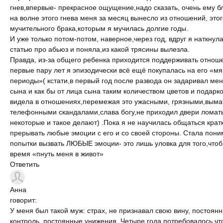
гнев,впервые- прекрасное ощущение,надо сказать, очень ему б
на волне этого гнева меня за месяц вынесло из отношений, этог
мучительного брака,которым я мучилась долгие годы.
И уже только потом-потом, наверное,через год, вдруг я наткнул
статью про абьюз и поняла,из какой трясины вылезла.
Правда, из-за общего ребенка приходится поддерживать отнош
первые пару лет я эпизодически всё ещё покупалась на его «мя
периоды»( кстати,в первый год после развода он задаривал мен
сына и как бы от лица сына таким количеством цветов и подарко
видела в отношениях,перемежая это ужасными, грязными,вы
телефонными скандалами,слава богу,не приходил двери ломать
некоторые и такое делают) .Пока я не научилась общаться крат
прерывать любые эмоции с его и со своей стороны. Стала поним
попытки вызвать ЛЮБЫЕ эмоции- это лишь уловка для того,чтоб
время «пнуть меня в живот»
Ответить
Анна
говорит:
У меня был такой муж: страх, не признавал свою вину, постоян
контроль, постоянные унижения. Четыре года потребовалось чт