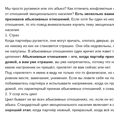
Измена
Мы просто ругаемся или это абьюз? Как отличить конфликтные
от отношений эмоционального насилия?
Есть несколько важ
признаков абьюзивных отношений.
Если хотя бы один из ни
Развод
отношения, то это повод внимательнее изучить тему эмоционал
насилия.
Кинозал
1. Страх
Когда партнёры ругаются, они могут кричать, хлопать дверью, р
Сделать семью дружной
но никому из них не становится страшно. Они оба недовольны,
не напуганы. В абьюзивных отношениях один кричит или язвит т
Воспитать детей счастливыми
цепенеет.
Абьюзивные отношения – это, когда партнёр при
домой, а вам уже страшно
, вы уже напрягаетесь, потому что н
Братья и сестры
каком настроении он пришёл, прилетит ли вам сейчас или нет.
Под «прилетит» я имею в виду не только что-то физическое, но 
Отец и дети
ровном месте, замечания, унижения. Если вы ловите себя на то
побаиваетесь партнёра и испытываете напряжение, когда он пр
домой, это характерный признак абьюзивных отношений, к сож
Саморазвитие
2. У ссор есть цикл
Цикл бывает не во всех абьюзивных отношениях, но, если он ест
Деньги
абьюз. Стандартный цикл эмоционального насилия включает в 
хороший этап
, когда партнёр нежный, прекрасный, когда всё х
Насилие в семье