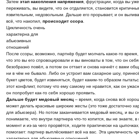
Затем
этап накопления напряжения
, фрустрации, когда вы уж
переживать, вы видите, что он отдаляется, становится критичны
Интервью
язвительным, недовольным. Дальше его прорывает, и он вылива
всё, что накопил,
происходит ссора
.
Цикличность очень
характерна для
абьюзивных
отношений
После ссоры, возможно, партнёр будет молчать какое-то время,
что это вы его спровоцировали и вы виноваты в том, что он себя
безобразно повёл, а потом он оттает и снова начнёт с вами общ
ни в чём не бывало. Либо он устроит вам сахарное шоу, принес
букет цветов, будет извиняться, будет каким-то образом пытатьс
этот конфликт, потому что ему самому не нравится, как он ужасн
он попробует как-то себя хорошо проявить.
Дальше будет медовый месяц
– время, когда снова всё хоро
может делать красивые широкие жесты (это тоже достаточно ха
для абьюзера). Но потом заканчивается медовый месяц, и вы с
понимаете, что внутри партнера что-то копится, вы не знаете, в
момент и из-за чего прорвётся, ходите практически на цыпочках,
помогает: партнер выплёскивает всё на вас. Эта цикличность ч
характерна для абьюзивных отношений.