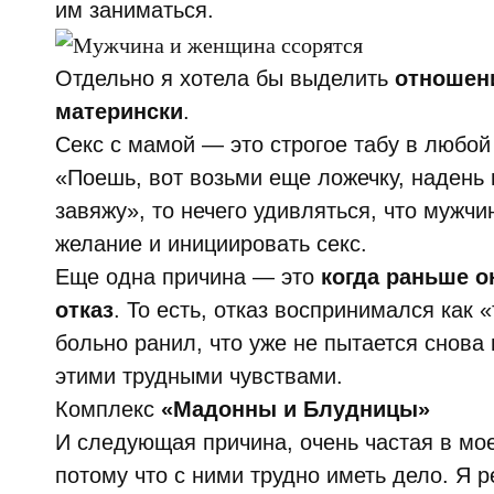
им заниматься.
Отдельно я хотела бы выделить
отношени
матерински
.
Секс с мамой — это строгое табу в любой 
«Поешь, вот возьми еще ложечку, надень 
завяжу», то нечего удивляться, что мужч
желание и инициировать секс.
Еще одна причина — это
когда раньше о
отказ
. То есть, отказ воспринимался как
больно ранил, что уже не пытается снова 
этими трудными чувствами.
Комплекс
«Мадонны и Блудницы»
И следующая причина, очень частая в мое
потому что с ними трудно иметь дело. Я 