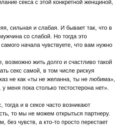
елание секса с этой конкретной женщиной,
я, сильная и слабая. И бывает так, что в
ужчина со слабой. Но тогда это
с самого начала чувствуете, что вам нужно
е, возможно жить долго и счастливо такой
ать секс самой
, в том числе рискуя
каз не как «ты не желанна, ты не любима»,
, у меня пока столько тестостерона нет».
 тогда и в сексе часто возникают
ть, то мы не можем открыться партнеру.
, без чувств, а кто-то просто перестает