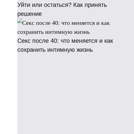
Уйти или остаться? Как принять
решение
Секс после 40: что меняется и как
сохранить интимную жизнь