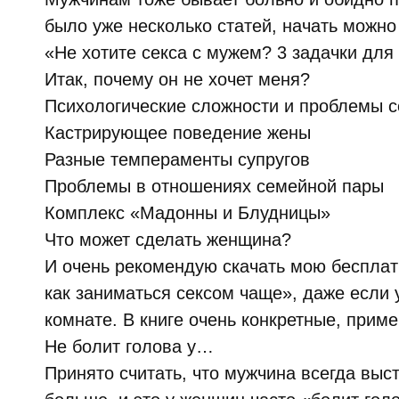
было уже несколько статей, начать можно 
«Не хотите секса с мужем? 3 задачки для 
Итак, почему он не хочет меня?
Психологические сложности и проблемы с
Кастрирующее поведение жены
Разные темпераменты супругов
Проблемы в отношениях семейной пары
Комплекс «Мадонны и Блудницы»
Что может сделать женщина?
И очень рекомендую скачать мою беспла
как заниматься сексом чаще»
, даже если 
комнате. В книге очень конкретные, прим
Не болит голова у…
Принято считать, что мужчина всегда выс