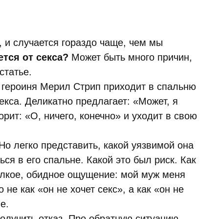
, и случается гораздо чаще, чем мы
тся от секса?
Может быть много причин,
статье.
героиня Мерил Стрип приходит в спальню
секса. Деликатно предлагает: «Может, я
рит: «О, ничего, конечно» и уходит в свою
Но легко представить, какой уязвимой она
ься в его спальне. Какой это был риск. Как
жалкое, обидное ощущение: мой муж меня
не как «он не хочет секс», а как «он не
е.
олучить отказ. Про обратную ситуацию