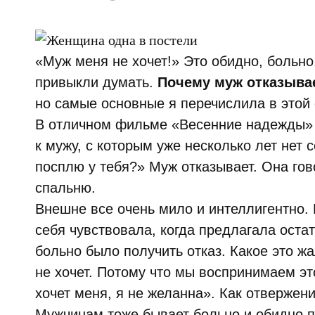
«Муж меня не хочет!» Это обидно, больно
привыкли думать.
Почему муж отказывае
но самые основные я перечислила в этой 
В отличном фильме «Весенние надежды» 
к мужу, с которым уже несколько лет нет 
посплю у тебя?» Муж отказывает. Она гово
спальню.
Внешне все очень мило и интеллигентно. 
себя чувствовала, когда предлагала остат
больно было получить отказ. Какое это 
не хочет. Потому что мы воспринимаем это 
хочет меня, я не желанна». Как отвержени
Мужчинам тоже бывает больно и обидно п