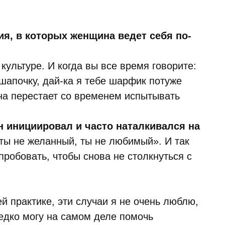
я, в которых женщина ведет себя по-
культуре. И когда вы все время говорите:
шапочку, дай-ка я тебе шарфик потуже
ина перестает со временем испытывать
н инициировал и часто наталкивался на
 «ты не желанный, ты не любимый». И так
пробовать, чтобы снова не столкнуться с
й практике, эти случаи я не очень люблю,
редко могу на самом деле помочь