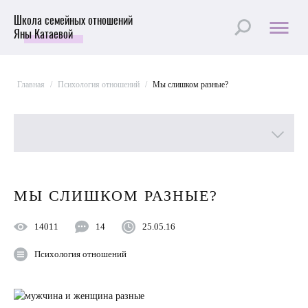
Школа семейных отношений
Яны Катаевой
Главная
/
Психология отношений
/
Мы слишком разные?
Все рубрики
МЫ СЛИШКОМ РАЗНЫЕ?
Лучшие статьи
14011
14
25.05.16
Пройти Тест
Психология отношений
Психология отношений
Улучшить отношения с мужем