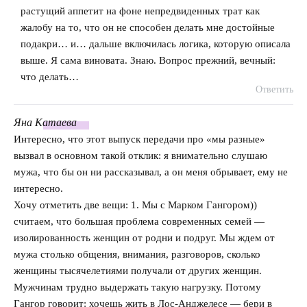
растущий аппетит на фоне непредвиденных трат как
жалобу на то, что он не способен делать мне достойные
подакри… и… дальше включилась логика, которую описала
выше. Я сама виновата. Знаю. Вопрос прежний, вечный:
что делать…
Ответить
Яна
Катаева
говорит:
Интересно, что этот выпуск передачи про «мы разные»
вызвал в основном такой отклик: я внимательно слушаю
мужа, что бы он ни рассказывал, а он меня обрывает, ему не
интересно.
Хочу отметить две вещи: 1. Мы с Марком Гангором))
считаем, что большая проблема современных семей —
изолированность женщин от родни и подруг. Мы ждем от
мужа столько общения, внимания, разговоров, сколько
женщины тысячелетиями получали от других женщин.
Мужчинам трудно выдержать такую нагрузку. Потому
Гангор говорит: хочешь жить в Лос-Анджелесе — бери в