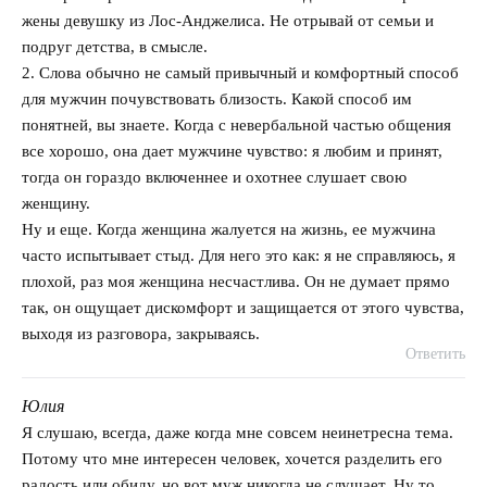
жены девушку из Лоc-Анджелиса. Не отрывай от семьи и
подруг детства, в смысле.
2. Слова обычно не самый привычный и комфортный способ
для мужчин почувствовать близость. Какой способ им
понятней, вы знаете. Когда с невербальной частью общения
все хорошо, она дает мужчине чувство: я любим и принят,
тогда он гораздо включеннее и охотнее слушает свою
женщину.
Ну и еще. Когда женщина жалуется на жизнь, ее мужчина
часто испытывает стыд. Для него это как: я не справляюсь, я
плохой, раз моя женщина несчастлива. Он не думает прямо
так, он ощущает дискомфорт и защищается от этого чувства,
выходя из разговора, закрываясь.
Ответить
Юлия
говорит:
Я слушаю, всегда, даже когда мне совсем неинетресна тема.
Потому что мне интересен человек, хочется разделить его
радость или обиду, но вот муж никогда не слушает. Ну то