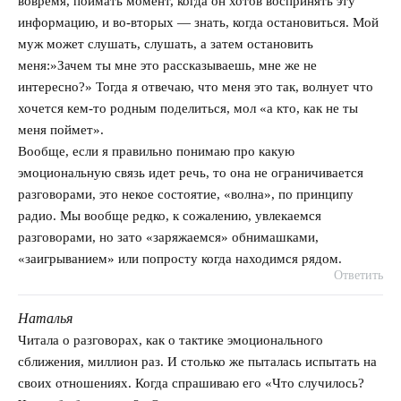
вовремя, поймать момент, когда он хотов воспринять эту
информацию, и во-вторых — знать, когда остановиться. Мой
муж может слушать, слушать, а затем остановить
меня:»Зачем ты мне это рассказываешь, мне же не
интересно?» Тогда я отвечаю, что меня это так, волнует что
хочется кем-то родным поделиться, мол «а кто, как не ты
меня поймет».
Вообще, если я правильно понимаю про какую
эмоциональную связь идет речь, то она не ограничивается
разговорами, это некое состоятие, «волна», по принципу
радио. Мы вообще редко, к сожалению, увлекаемся
разговорами, но зато «заряжаемся» обнимашками,
«заигрыванием» или попросту когда находимся рядом.
Ответить
Наталья
говорит:
Читала о разговорах, как о тактике эмоционального
сближения, миллион раз. И столько же пыталась испытать на
своих отношениях. Когда спрашиваю его «Что случилось?