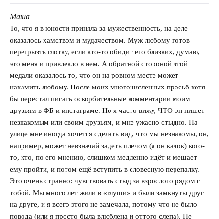
Маша
говорит:
То, что я в юности приняла за мужественность, на деле
оказалось хамством и мудачеством. Муж любому готов
перегрызть глотку, если кто-то обидит его близких, думаю,
это меня и привлекло в нем. А обратной стороной этой
медали оказалось то, что он на ровном месте может
нахамить любому. После моих многочисленных просьб хотя
бы перестал писать оскорбительные комментарии моим
друзьям в ФБ и инстаграме. Но я часто вижу, ЧТО он пишет
незнакомым или своим друзьям, и мне ужасно стыдно. На
улице мне иногда хочется сделать вид, что мы незнакомы, он,
например, может невзначай задеть плечом (а он качок) кого-
то, кто, по его мнению, слишком медленно идёт и мешает
ему пройти, и потом ещё вступить в словесную перепалку.
Это очень странно: чувствовать стыд за взрослого рядом с
тобой. Мы много лет жили в «глуши» и были замкнуты друг
на друге, и я всего этого не замечала, потому что не было
повода (или я просто была влюблена и оттого слепа). Не