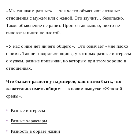
Секс
«Мы слишком разные» — так часто объясняют сложные
отношения с мужем или с женой. Это звучит… безопасно.
Измена
Такое объяснение не ранит. Просто так вышло, никто не
виноват и никто не плохой.
Развод
«У нас с ним нет ничего общего». Это означает «мне плохо
Кинозал
с ним». Так не говорят женщины, у которых разные интересы
с мужем, разные привычки, но которым при этом хорошо в
Сделать семью дружной
отношениях.
Воспитать детей счастливыми
Что бывает разного у партнеров, как с этим быть, что
желательно иметь общим
— в новом выпуске «Женской
Братья и сестры
среды».
Отец и дети
Разные интересы
Разные характеры
Саморазвитие
Разность в образе жизни
Деньги