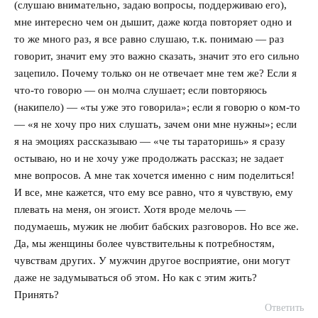
(слушаю внимательно, задаю вопросы, поддерживаю его),
мне интересно чем он дышит, даже когда повторяет одно и
то же много раз, я все равно слушаю, т.к. понимаю — раз
говорит, значит ему это важно сказать, значит это его сильно
зацепило. Почему только он не отвечает мне тем же? Если я
что-то говорю — он молча слушает; если повторяюсь
(накипело) — «ты уже это говорила»; если я говорю о ком-то
— «я не хочу про них слушать, зачем они мне нужны»; если
я на эмоциях рассказываю — «че ты тараторишь» я сразу
остываю, но и не хочу уже продолжать рассказ; не задает
мне вопросов. А мне так хочется именно с ним поделиться!
И все, мне кажется, что ему все равно, что я чувствую, ему
плевать на меня, он эгоист. Хотя вроде мелочь —
подумаешь, мужик не любит бабских разговоров. Но все же.
Да, мы женщины более чувствительны к потребностям,
чувствам других. У мужчин другое восприятие, они могут
даже не задумываться об этом. Но как с этим жить?
Принять?
Ответить