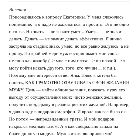
Валения
говорит:
Присоединяюсь к вопросу Екатерины. У меня сложилось
понимание, что надо не жаловаться, а просить. Это не одно
и то же. Но знать — не значит уметь. Уметь — не значит
делать. Делать — не значит делать эффективно. Я лично
застряла на стадии: знаю, умею, но все равно жалуюсь, а не
прошу. По крайней мере муж воспринимает мои слова
именно как жалобу (=> мне с ним плохо => он плохой => я
могу пойти искать другого, того, кто лучше… и т.д.).
Поэтому мне интересен ответ Яны. Плюс я хотела бы
понять, КАК ГРАМОТНО ОЗВУЧИВАТЬ СВОИ ЖЕЛАНИЯ
МУЖУ. Цель — найти общие желания, показать мужу его
выгоду от осуществления моих чисто женских желаний,
получить поддержку в реализации этих желаний. Например,
я давно жду в подарок смартфон. И вроде как все было ок.
Но потом — непредвиденные траты. И мой подарок
накрылся медным тазом. А я как специально запала на
более дорогую модель. Муж в итоге воспринял мой