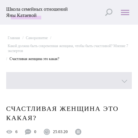
Школа семейных отношений
Яны Катаевой
Главная
/
Саморазвитие
/
Какой должна быть современная женщина, чтобы быть счастливой? Мнение 7
экспертов
/
Счастливая женщина это какая?
Все рубрики
СЧАСТЛИВАЯ ЖЕНЩИНА ЭТО
Лучшие статьи
КАКАЯ?
Пройти Тест
6
0
25.03.20