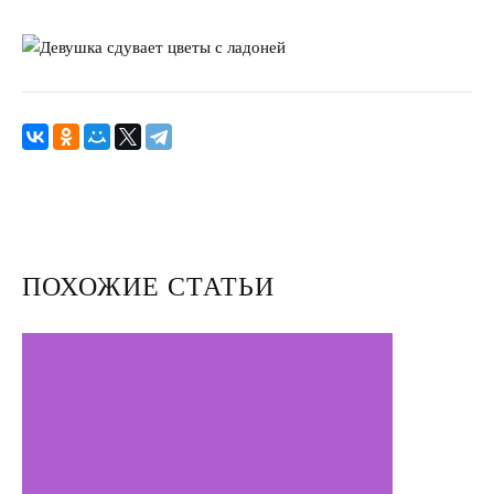
Психология отношений
Улучшить отношения с мужем
Секс
Измена
Развод
Кинозал
ПОХОЖИЕ СТАТЬИ
Сделать семью дружной
Воспитать детей счастливыми
Братья и сестры
Отец и дети