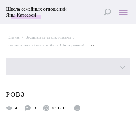
Школа семейных отношений
Яны Катаевой
Главная
/
Воспитать детей счастливыми
/
Как вырастить победителя. Часть 3. Быть разным!
/
pob3
Все рубрики
POB3
Лучшие статьи
4
0
03.12.13
Пройти Тест
Психология отношений