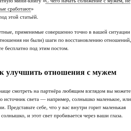
латную мини-книгу «
С чего начать сближение с мужем, не
орые сработают
»
од этой статьёй.
етные, применимые совершенно точно в вашей ситуаци
тношения ни были) шаги по восстановлению отношений,
е бесплатно под этим постом.
к улучшить отношения с мужем
чаще смотреть на партнёра любящим взглядом вы можете
-то источник света — например, солнышко маленькое, или
чи. Представьте себе, что у вас внутри горит маленькая
солнышко, и этот свет пробивается через ваши глаза.