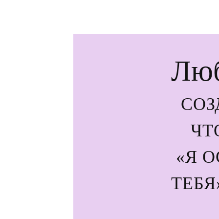
Люб
СОЗ
ЧТО
«Я О
ТЕБЯ