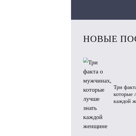
НОВЫЕ ПО
Три факт
которые 
каждой 