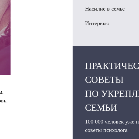
Насилие в семье
Интервью
ПРАКТИЧЕ
СОВЕТЫ
ПО УКРЕП
м.
овь.
СЕМЬИ
100 000 человек уже 
советы психолога