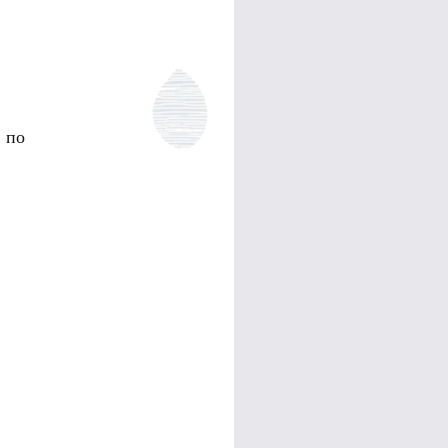
и
 по