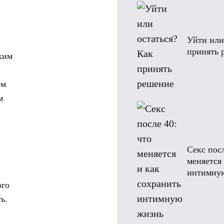
Уйти или
принять 
ким
й
ом
м
Секс посл
меняется
интимну
ого
ь.