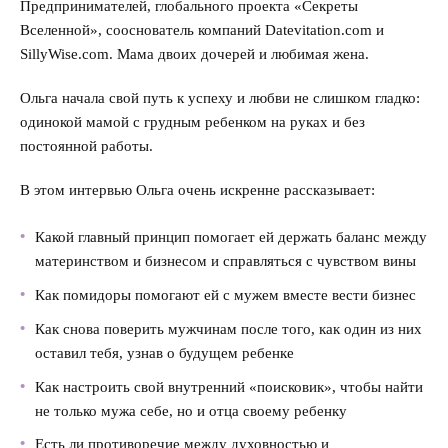
Предпринимателей, глобального проекта «Секреты
Вселенной», сооснователь компаний Datevitation.com и
Деньги
SillyWise.com. Мама двоих дочерей и любимая жена.
Насилие в семье
Ольга начала свой путь к успеху и любви не слишком гладко:
одинокой мамой с грудным ребенком на руках и без
Интервью
постоянной работы.
В этом интервью Ольга очень искренне рассказывает:
Какой главный принцип помогает ей держать баланс между
материнством и бизнесом и справляться с чувством вины
Как помидоры помогают ей с мужем вместе вести бизнес
Как снова поверить мужчинам после того, как один из них
оставил тебя, узнав о будущем ребенке
Как настроить свой внутренний «поисковик», чтобы найти
не только мужа себе, но и отца своему ребенку
Есть ли противоречие между духовностью и