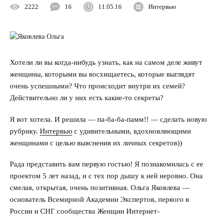
2222
16
11.05.16
Интервью
Улучшить отношения с мужем
Секс
Измена
Хотели ли вы когда-нибудь узнать, как на самом деле живут
женщины, которыми вы восхищаетесь, которые выглядят
Развод
очень успешными? Что происходит внутри их семей?
Действительно ли у них есть какие-то секреты?
Кинозал
Я вот хотела. И решила — па-ба-ба-памм!! — сделать новую
Сделать семью дружной
рубрику.
Интервью
с удивительными, вдохновляющими
женщинами с целью выяснения их личных секретов))
Воспитать детей счастливыми
Рада представить вам первую гостью! Я познакомилась с ее
Братья и сестры
проектом 5 лет назад, и с тех пор дышу к ней неровно. Она
смелая, открытая, очень позитивная. Ольга Яковлева —
Отец и дети
основатель Всемирной Академии Экспертов, первого в
России и СНГ сообщества Женщин Интернет-
Саморазвитие