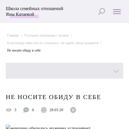
Школа семейных отношений
Яны Катаевой
Главная
/
Улучшить отношения с мужем
/
Если между вами что-то сломалось - не ждите, когда наладится
/
Не носите обиду в себе
Все рубрики
НЕ НОСИТЕ ОБИДУ В СЕБЕ
Лучшие статьи
3
0
28.05.20
Пройти Тест
Психология отношений