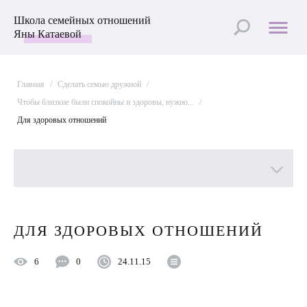
Школа семейных отношений
Яны Катаевой
Главная
/
Сделать семью дружной
/
Чтобы близкие были спокойны и здоровы, нужно...
/
Для здоровых отношений
Все рубрики
ДЛЯ ЗДОРОВЫХ ОТНОШЕНИЙ
Лучшие статьи
6
0
24.11.15
Пройти Тест
Психология отношений