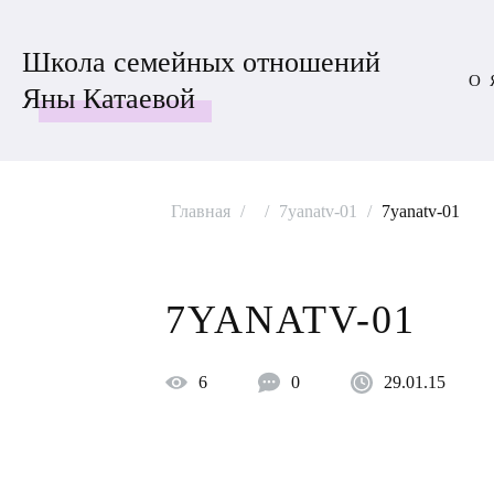
Школа семейных отношений
О 
Яны Катаевой
Главная
/
/
7yanatv-01
/
7yanatv-01
7YANATV-01
6
0
29.01.15