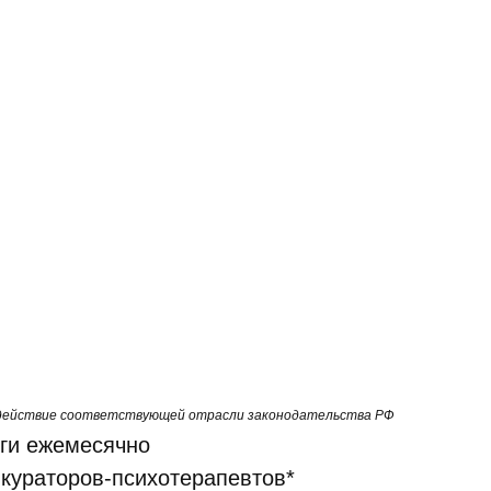
д действие соответствующей отрасли законодательства РФ
нги ежемесячно
 кураторов-психотерапевтов*