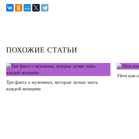
Секс
Измена
Развод
ПОХОЖИЕ СТАТЬИ
Кинозал
Сделать семью дружной
Уйти или 
Воспитать детей счастливыми
Три факта о мужчинах, которые лучше знать
каждой женщине
Братья и сестры
Отец и дети
Саморазвитие
Деньги