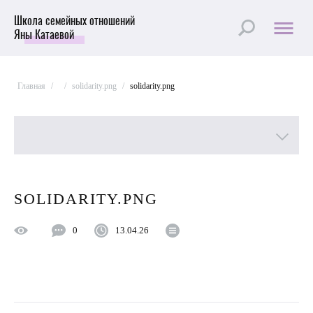
Школа семейных отношений
Яны Катаевой
Главная
/
/
solidarity.png
/
solidarity.png
Все рубрики
SOLIDARITY.PNG
Лучшие статьи
0
13.04.26
Пройти Тест
Психология отношений
Улучшить отношения с мужем