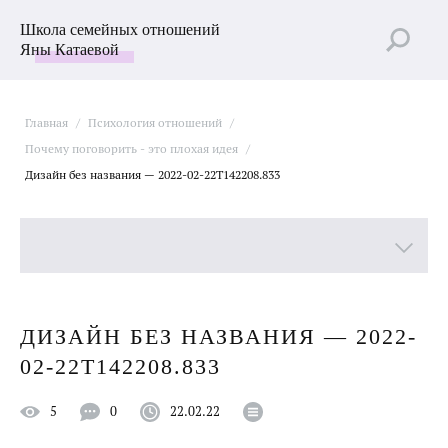
Школа семейных отношений
Яны Катаевой
Главная
/
Психология отношений
/
Почему поговорить - это плохая идея
/
Дизайн без названия — 2022-02-22T142208.833
Все рубрики
ДИЗАЙН БЕЗ НАЗВАНИЯ — 2022-
Лучшие статьи
02-22T142208.833
Пройти Тест
5
0
22.02.22
Психология отношений