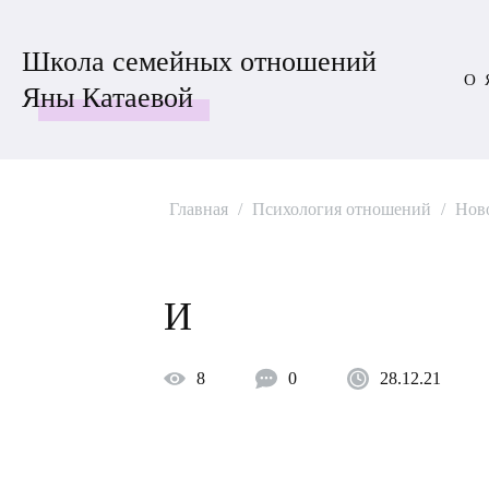
Школа семейных отношений
О 
Яны Катаевой
Главная
/
Психология отношений
/
Ново
И
8
0
28.12.21