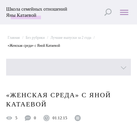
Школа семейных отношений
Яны Катаевой
Главная
/
Без рубрики
/
Лучшие выпуски за 2 года
/
«Женская среда» с Яной Катаевой
Все рубрики
«ЖЕНСКАЯ СРЕДА» С ЯНОЙ
Лучшие статьи
КАТАЕВОЙ
Пройти Тест
5
0
01.12.15
Психология отношений