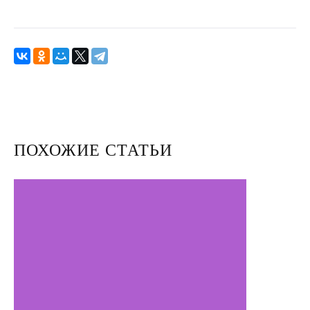
Улучшить отношения с мужем
Секс
Измена
Развод
Кинозал
ПОХОЖИЕ СТАТЬИ
Сделать семью дружной
Воспитать детей счастливыми
Братья и сестры
Отец и дети
Саморазвитие