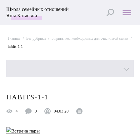
Школа семейных отношений
Яны Катаевой
Главная
/
Без рубрики
/
5 привычек, необходимых для счастливой семьи
/
habits-1-1
Все рубрики
HABITS-1-1
Лучшие статьи
4
0
04.03.20
Пройти Тест
Психология отношений